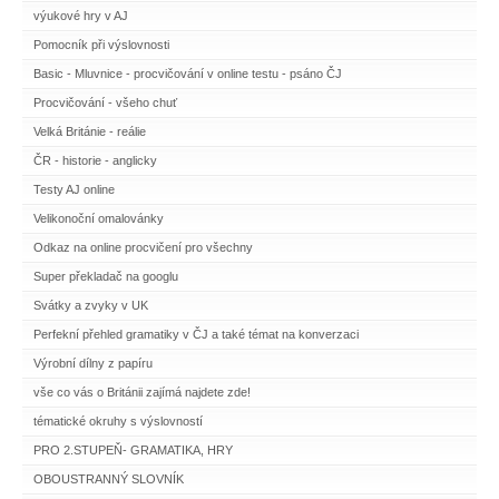
výukové hry v AJ
Pomocník při výslovnosti
Basic - Mluvnice - procvičování v online testu - psáno ČJ
Procvičování - všeho chuť
Velká Británie - reálie
ČR - historie - anglicky
Testy AJ online
Velikonoční omalovánky
Odkaz na online procvičení pro všechny
Super překladač na googlu
Svátky a zvyky v UK
Perfekní přehled gramatiky v ČJ a také témat na konverzaci
Výrobní dílny z papíru
vše co vás o Británii zajímá najdete zde!
tématické okruhy s výslovností
PRO 2.STUPEŇ- GRAMATIKA, HRY
OBOUSTRANNÝ SLOVNÍK