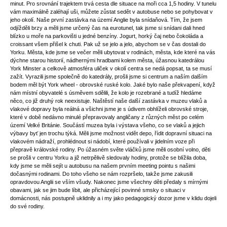
minut. Pro srovnání trajektem trvá cesta dle situace na moři cca 1,5 hodiny. V tunelu
vám maximálně zaléhají uši, můžete zůstat sedět v autobuse nebo se pohybovat v
jeho okolí. Naše první zastávka na území Anglie byla snídaňová. Tím, že jsem
odjížděli brzy a měli jsme určený čas na eurotunel, tak jsme si snídani dali hned
blízko u moře na parkovišti u jedné benzíny. Jogurt, horký čaj nebo čokoláda a
croissant všem přišel k chuti. Pak už se jelo a jelo, abychom se v čas dostali do
Yorku. Města, kde jsme se večer měli ubytovat v rodinách, města, kde které na vás
dýchne starou historií, nádhernými hradbami kolem města, úžasnou katedrálou
York Minster a celkově atmosféra uliček v okolí centra se nedá popsat, ta se musí
zažít. Vyrazili jsme společně do katedrály, prošli jsme si centrum a naším dalším
bodem měl být York wheel - obrovské ruské kolo. Jaké bylo naše překvapení, když
nám místní obyvatelé s úsměvem sdělili, že kolo je rozebrané a tudíž hledáme
něco, co již druhý rok neexistuje. Naštěstí naše další zastávka v muzeu vlaků a
vlakové dopravy byla reálná a všichni jsme je s údivem obhlíželi obrovské stroje,
které v době nedávno minulé přepravovaly angličany z různých měst po celém
území Velké Británie. Součástí muzea byla i výstava všeho, co se vlaků a jejich
výbavy byť jen trochu týká. Měli jsme možnost vidět depo, řídit dopravní situaci na
vlakovém nádraží, prohlédnout si nádobí, které používali v jidelním voze při
přepravě královské rodiny. Po úžasném světe vláčků jsme měli osobní volno, děti
se prošli v centru Yorku a již netrpělivě sledovaly hodiny, protože se blížila doba,
kdy jsme se měli sejít u autobusu na našem prvním meeting pointu s našimi
dočasnými rodinami. Do toho všeho se nám rozpršelo, takže jsme zakusili
opravdovou Anglii se vším všudy. Nakonec jsme všechny děti předaly s mírnými
obavami, jak se jim bude líbit, ale přicházející povinné smsky o situaci v
domácnosti, nás postupně uklidnily a i my jako pedagogický dozor jsme v klidu dojeli
do své rodiny.