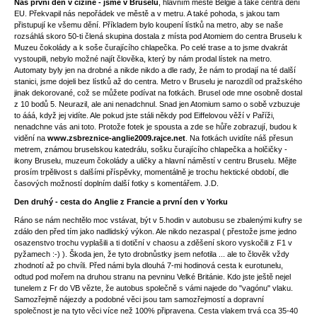
Náš první den v cizině - jsme v Bruselu
, hlavním městě Belgie a také centra dění
EU. Překvapil nás nepořádek ve městě a v metru. A také pohoda, s jakou tam
přistupují ke všemu dění. Příkladem bylo koupení lístků na metro, aby se naše
rozsáhlá skoro 50-ti člená skupina dostala z místa pod Atomiem do centra Bruselu k
Muzeu čokolády a k soše čurajícího chlapečka. Po celé trase a to jsme dvakrát
vystoupili, nebylo možné najít člověka, který by nám prodal lístek na metro.
Automaty byly jen na drobné a nikde nikdo a dle rady, že nám to prodají na té další
stanici, jsme dojeli bez lístků až do centra. Metro v Bruselu je narozdíl od pražského
jinak dekorované, což se můžete podívat na fotkách. Brusel ode mne osobně dostal
z 10 bodů 5. Neurazil, ale ani nenadchnul. Snad jen Atomium samo o sobě vzbuzuje
to ááá, když jej vidíte. Ale pokud jste stáli někdy pod Eiffelovou věží v Paříži,
nenadchne vás ani toto. Protože fotek je spousta a zde se hůře zobrazují, budou k
vidění na
www.zsbreznice-anglie2009.rajce.net
. Na fotkách uvidíte náš přesun
metrem, známou bruselskou katedrálu, sošku čurajícího chlapečka a holčičky -
ikony Bruselu, muzeum čokolády a uličky a hlavní náměstí v centru Bruselu. Mějte
prosím trpělivost s dalšími příspěvky, momentálně je trochu hektické období, dle
časových možností doplním další fotky s komentářem. J.D.
Den druhý - cesta do Anglie z Francie a první den v Yorku
Ráno se nám nechtělo moc vstávat, být v 5.hodin v autobusu se zbalenými kufry se
zdálo den před tím jako nadlidský výkon. Ale nikdo nezaspal ( přestože jsme jedno
osazenstvo trochu vyplašili a ti dotiční v chaosu a zděšení skoro vyskočili z F1 v
pyžamech :-) ). Škoda jen, že tyto drobnůstky jsem nefotila ... ale to člověk vždy
zhodnotí až po chvíli. Před námi byla dlouhá 7-mi hodinová cesta k eurotunelu,
odtud pod mořem na druhou stranu na pevninu Velké Británie. Kdo jste ještě nejel
tunelem z Fr do VB vězte, že autobus společně s vámi najede do "vagónu" vlaku.
Samozřejmě nájezdy a podobné věci jsou tam samozřejmostí a dopravní
společnost je na tyto věci více než 100% připravena. Cesta vlakem trvá cca 35-40