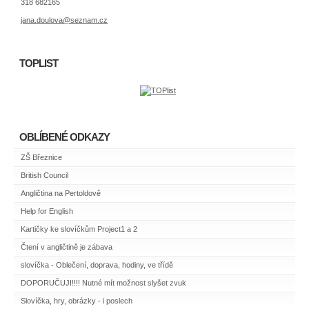
318 682165
jana.doulova@seznam.cz
TOPLIST
OBLÍBENÉ ODKAZY
ZŠ Březnice
British Council
Angličtina na Pertoldově
Help for English
Kartičky ke slovíčkům Project1 a 2
Čtení v angličtině je zábava
slovíčka - Oblečení, doprava, hodiny, ve třídě
DOPORUČUJI!!!! Nutné mít možnost slyšet zvuk
Slovíčka, hry, obrázky - i poslech