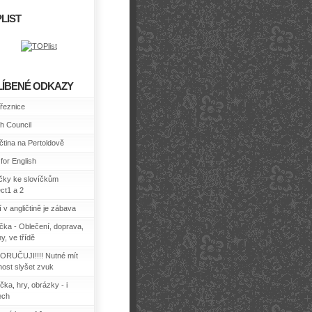
LIST
LÍBENÉ ODKAZY
řeznice
sh Council
ičtina na Pertoldově
for English
ičky ke slovíčkům
ect1 a 2
 v angličtině je zábava
íčka - Oblečení, doprava,
y, ve třídě
RUČUJI!!!! Nutné mít
ost slyšet zvuk
čka, hry, obrázky - i
ech