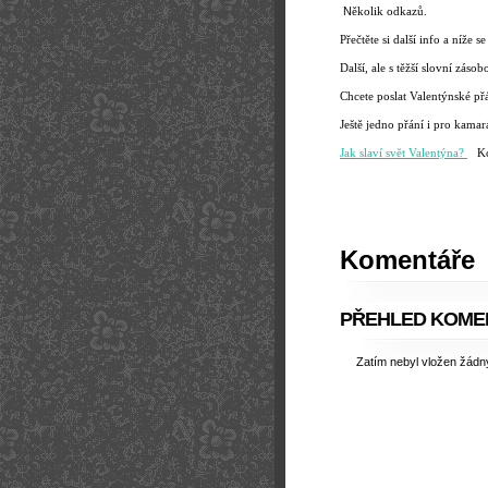
N
ěkolik odkazů.
Přečtěte si další info a níže s
Další, ale s těžší slovní záso
Chcete poslat Valentýnské př
Ještě jedno přání i pro kam
Jak slaví svět Valentýna?
Kou
Komentáře
PŘEHLED KOME
Zatím nebyl vložen žád