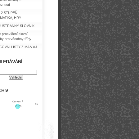
ovností
 2.STUPEŇ-
MATIKA, HRY
USTRANNÝ SLOVNÍK
k procvičení slovní
by pro všechny třídy
OVNÍ LISTY Z MA V AJ
HLEDÁVÁNÍ
HIV
červen /
>>
2026