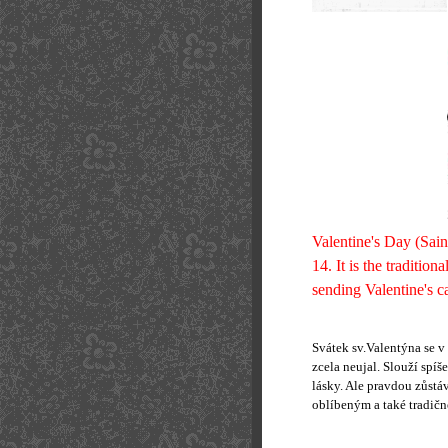
Valentine's Day (Sain
14. It is the traditio
sending Valentine's ca
Svátek sv.Valentýna se v
zcela neujal. Slouží spí
lásky. Ale pravdou zůstá
oblíbeným a také tradičn