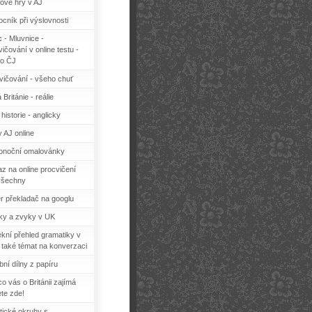
ové hry v AJ
cník při výslovnosti
c - Mluvnice -
ičování v online testu -
o ČJ
vičování - všeho chuť
 Británie - reálie
historie - anglicky
y AJ online
konoční omalovánky
z na online procvičení
všechny
r překladač na googlu
ky a zvyky v UK
ekní přehled gramatiky v
 také témat na konverzaci
bní dílny z papíru
o vás o Británii zajímá
ete zde!
tické okruhy s