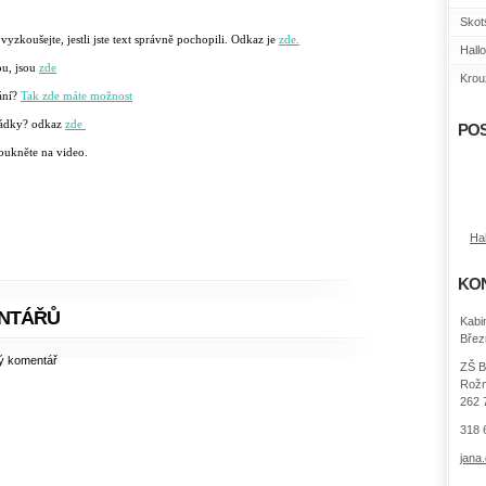
Skot
e vyzkoušejte, jestli jste text správně pochopili. Odkaz je
zde.
Hall
bou, jsou
zde
Krouž
ání?
Tak zde máte možnost
arádky? odkaz
zde
POS
kněte na video.
Ha
KO
NTÁŘŮ
Kabi
Břez
ný komentář
ZŠ B
Rožm
262 
318 
jana