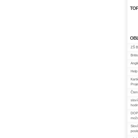
TOP
OB
ZŠ B
Briti
Angl
Help 
Kart
Proj
Čtení
slov
hodin
DOPO
možn
Sloví
posl