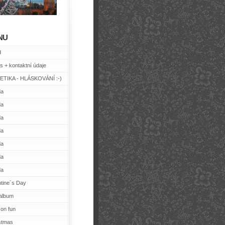
NU
d
s + kontaktní údaje
TIKA - HLÁSKOVÁNÍ :-)
da
da
da
da
da
da
da
ntine´s Day
album
on fun
stmas