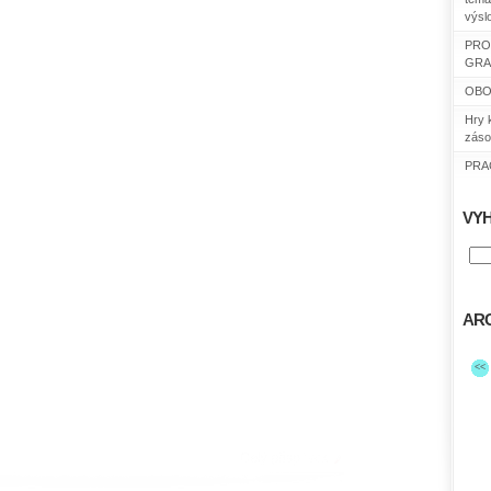
výsl
PRO
GRA
OBO
Hry 
záso
PRAC
VY
ARC
<<