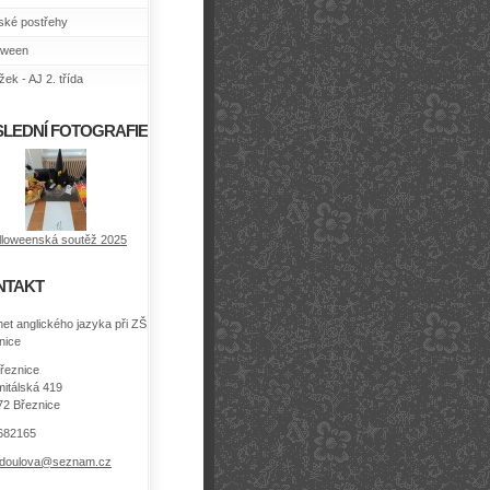
ské postřehy
oween
ek - AJ 2. třída
LEDNÍ FOTOGRAFIE
lloweenská soutěž 2025
NTAKT
net anglického jazyka při ZŠ
nice
řeznice
itálská 419
72 Březnice
682165
.doulova@seznam.cz