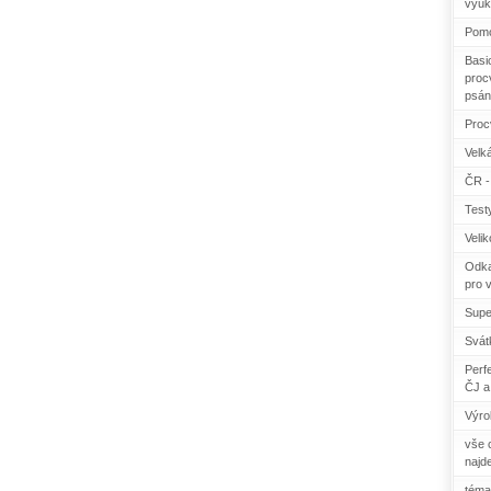
výuk
Pomo
Basi
procv
psán
Proc
Velká
ČR - 
Test
Veli
Odka
pro 
Supe
Svát
Perf
ČJ a
Výro
vše c
najd
téma