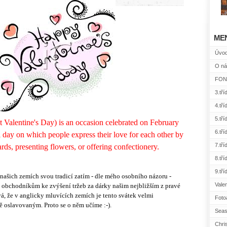
ME
Úvo
O ná
FONE
3.tří
4.tří
5.tří
t Valentine's Day) is an occasion celebrated on February
6.tří
nal day on which people express their love for each other by
7.tří
rds, presenting flowers, or offering confectionery.
8.tří
9.tří
 našich zemích svou tradicí zatím - dle mého osobního názoru -
Vale
še obchodníkům ke zvýšení tržeb za dárky našim nejbližším z pravé
vá, že v anglicky mluvících zemích je tento svátek velmi
Foto
ě oslavovaným. Proto se o něm učíme :-).
Seas
Chri