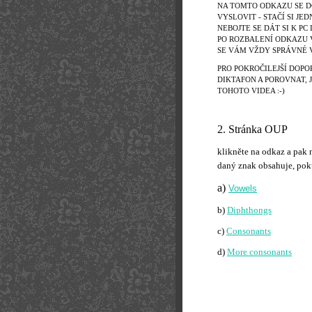
NA TOMTO ODKAZU SE D
VYSLOVIT - STAČÍ SI J
NEBOJTE SE DÁT SI K PC
PO ROZBALENÍ ODKAZU 
SE VÁM VŽDY SPRÁVNÉ 
PRO POKROČILEJŠÍ DOPOR
DIKTAFON A POROVNAT, 
TOHOTO VIDEA :-)
2. Stránka OUP
klikněte na odkaz a pak 
daný znak obsahuje, pok
a)
Vowels
b)
Diphthongs
c)
Consonants
d)
More consonants