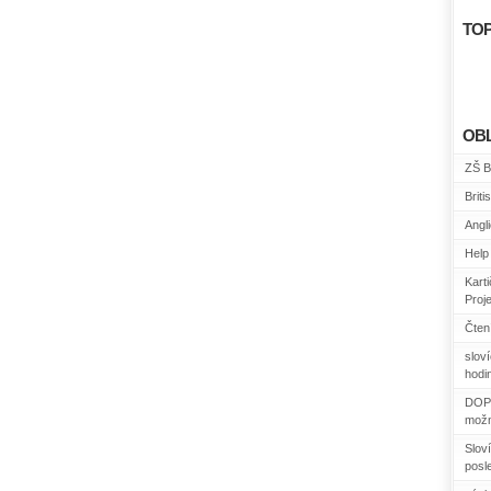
TOP
OB
ZŠ B
Briti
Angl
Help 
Kart
Proj
Čtení
slov
hodin
DOPO
možn
Sloví
posl