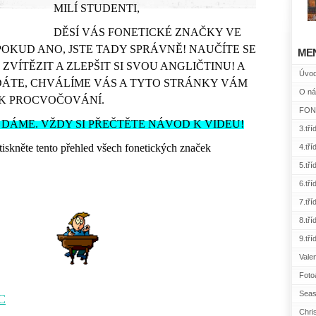
MILÍ STUDENTI,
DĚSÍ VÁS FONETICKÉ ZNAČKY VE
OKUD ANO, JSTE TADY SPRÁVNĚ! NAUČÍTE SE
ME
 ZVÍTĚZIT A ZLEPŠIT SI SVOU ANGLIČTINU! A
Úvo
DÁTE, CHVÁLÍME VÁS A TYTO STRÁNKY VÁM
O ná
K PROCVOČOVÁNÍ.
FONE
 DÁME. VŽDY SI PŘEČTĚTE NÁVOD K VIDEU!
3.tří
tiskněte tento přehled všech fonetických značek
4.tří
5.tří
6.tří
7.tří
8.tří
9.tří
Vale
Foto
Seas
C
Chri