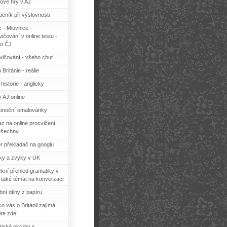
ové hry v AJ
cník při výslovnosti
c - Mluvnice -
ičování v online testu -
o ČJ
vičování - všeho chuť
 Británie - reálie
historie - anglicky
y AJ online
konoční omalovánky
z na online procvičení
všechny
r překladač na googlu
ky a zvyky v UK
ekní přehled gramatiky v
 také témat na konverzaci
bní dílny z papíru
o vás o Británii zajímá
ete zde!
tické okruhy s