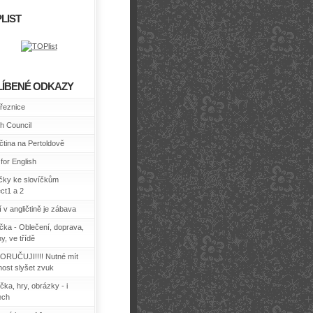
LIST
LÍBENÉ ODKAZY
řeznice
sh Council
ičtina na Pertoldově
for English
ičky ke slovíčkům
ect1 a 2
 v angličtině je zábava
íčka - Oblečení, doprava,
y, ve třídě
RUČUJI!!!! Nutné mít
ost slyšet zvuk
čka, hry, obrázky - i
ech