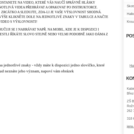
OSTANETE NA VIDEO, KTERÉ VÁS NAUČÍ SPRÁVNĚ HLÁSKY
Skot
EDNOTLIVÁ VIDEA PŘEHRÁVAT A OPAKOVAT PO INSTRUKTORCE.
 I ZRCÁTKO A SLEDUJTE, ZDA-LI JE VAŠE VÝSLOVNOST SHODNÁ.
Hall
VÝŠE KLIKNĚTE DOLE NA JEDNOTLIVÉ ZNAKY V TABULCE A NAČTE
VIDEO S VÝSLOVNOSTI!
Krouž
UČUJI SE I NAHRÁVAT NAPŘ. NA MOBIL, KDE JE K DISPOZICI I
JESTLI ŘÍKÁTE SLOVO STEJNĚ NEBO VELMI PODOBNĚ JAKO DÁMA Z
POS
na jednotlivé znaky - vždy máte k dispozici jedno slovíčko, které
Ha
ud neznáte jeho význam, napoví vám obrázek
KO
Kabi
Břez
ZŠ B
Rožm
262 
318 
jana