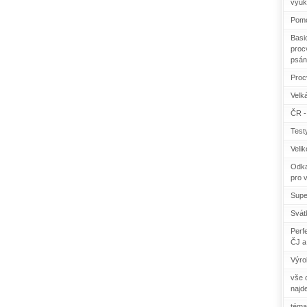
výuk
Pomo
Basi
procv
psán
Proc
Velká
ČR - 
Test
Veli
Odka
pro 
Supe
Svát
Perf
ČJ a
Výro
vše c
najd
téma