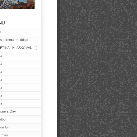
NU
d
s + kontaktní údaje
TIKA - HLÁSKOVÁNÍ :-)
da
da
da
da
da
da
da
ntine´s Day
album
on fun
stmas