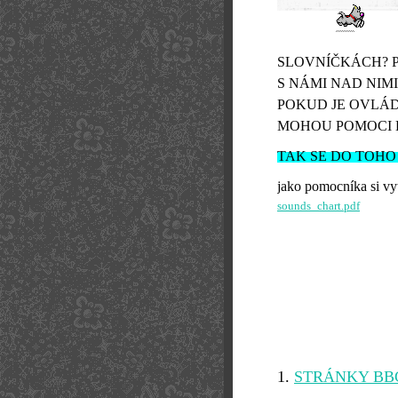
SLOVNÍČKÁCH? P
S NÁMI NAD NIMI
POKUD JE OVLÁ
MOHOU POMOCI 
TAK SE DO TOHO
jako pomocníka si vy
sounds_chart.pdf
1.
STRÁNKY BB