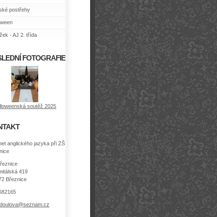
ské postřehy
oween
ek - AJ 2. třída
LEDNÍ FOTOGRAFIE
lloweenská soutěž 2025
NTAKT
net anglického jazyka při ZŠ
nice
řeznice
itálská 419
72 Březnice
682165
.doulova@seznam.cz