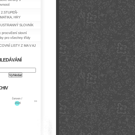
ovností
 2.STUPEŇ-
MATIKA, HRY
USTRANNÝ SLOVNÍK
k procvičení slovní
by pro všechny třídy
OVNÍ LISTY Z MA V AJ
HLEDÁVÁNÍ
HIV
červen /
>>
2026