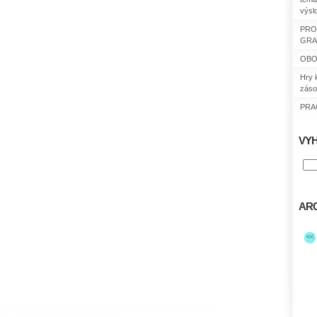
výsl
PRO
GRA
OBO
Hry 
záso
PRAC
VY
ARC
<<