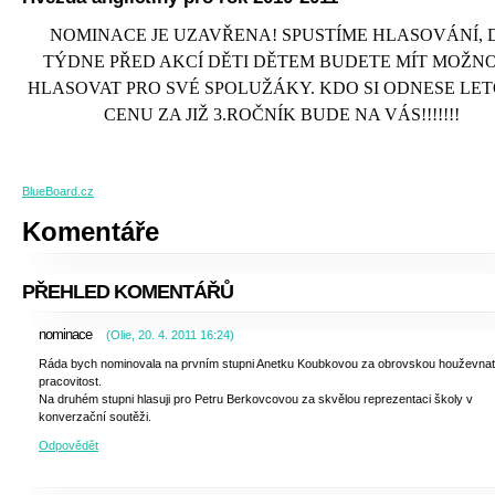
NOMINACE JE UZAVŘENA! SPUSTÍME HLASOVÁNÍ, 
TÝDNE PŘED AKCÍ DĚTI DĚTEM BUDETE MÍT MOŽN
HLASOVAT PRO SVÉ SPOLUŽÁKY. KDO SI ODNESE LET
CENU ZA JIŽ 3.ROČNÍK BUDE NA VÁS!!!!!!!
BlueBoard.cz
Komentáře
PŘEHLED KOMENTÁŘŮ
nominace
(
Olie
,
20. 4. 2011
16:24
)
Ráda bych nominovala na prvním stupni Anetku Koubkovou za obrovskou houževnat
pracovitost.
Na druhém stupni hlasuji pro Petru Berkovcovou za skvělou reprezentaci školy v
konverzační soutěži.
Odpovědět