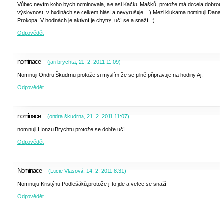
Vůbec nevím koho bych nominovala, ale asi Kačku Mašků, protože má docela dobro
výslovnost, v hodinách se celkem hlásí a nevyrušuje. =) Mezi klukama nominuji Dan
Prokopa. V hodinách je aktivní je chytrý, učí se a snaží. ;)
Odpovědět
nominace
(
jan brychta
,
21. 2. 2011
11:09
)
Nominuji Ondru Škudrnu protože si myslím že se pilně připravuje na hodiny Aj.
Odpovědět
nominace
(
ondra škudrna
,
21. 2. 2011
11:07
)
nominuji Honzu Brychtu protože se dobře učí
Odpovědět
Nominace
(
Lucie Vlasová
,
14. 2. 2011
8:31
)
Nominuju Kristýnu Podlešáků,protože jí to jde a velice se snaží
Odpovědět