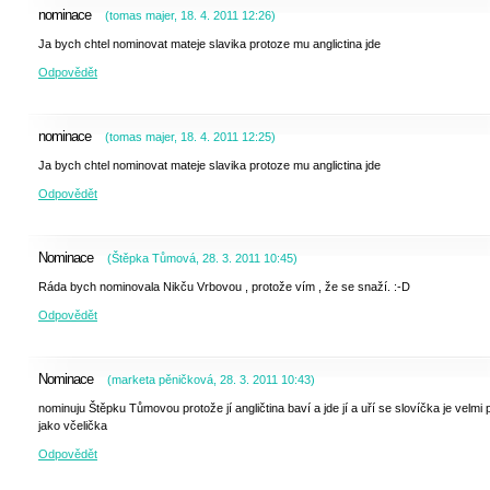
nominace
(
tomas majer
,
18. 4. 2011
12:26
)
Ja bych chtel nominovat mateje slavika protoze mu anglictina jde
Odpovědět
nominace
(
tomas majer
,
18. 4. 2011
12:25
)
Ja bych chtel nominovat mateje slavika protoze mu anglictina jde
Odpovědět
Nominace
(
Štěpka Tůmová
,
28. 3. 2011
10:45
)
Ráda bych nominovala Nikču Vrbovou , protože vím , že se snaží. :-D
Odpovědět
Nominace
(
marketa pěničková
,
28. 3. 2011
10:43
)
nominuju Štěpku Tůmovou protože jí angličtina baví a jde jí a uří se slovíčka je velmi p
jako včelička
Odpovědět