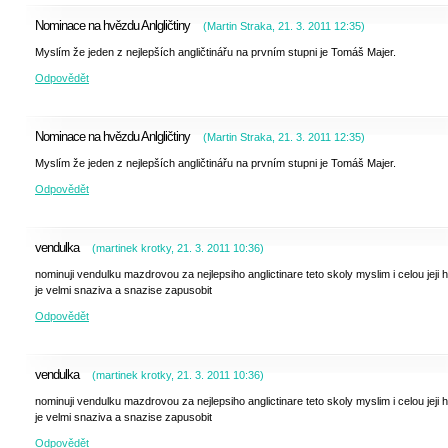
Nominace na hvězdu Anlgličtiny
(
Martin Straka
,
21. 3. 2011
12:35
)
Myslím že jeden z nejlepších angličtinářu na prvním stupni je Tomáš Majer.
Odpovědět
Nominace na hvězdu Anlgličtiny
(
Martin Straka
,
21. 3. 2011
12:35
)
Myslím že jeden z nejlepších angličtinářu na prvním stupni je Tomáš Majer.
Odpovědět
vendulka
(
martinek krotky
,
21. 3. 2011
10:36
)
nominuji vendulku mazdrovou za nejlepsiho anglictinare teto skoly myslim i celou jeji hi
je velmi snaziva a snazise zapusobit
Odpovědět
vendulka
(
martinek krotky
,
21. 3. 2011
10:36
)
nominuji vendulku mazdrovou za nejlepsiho anglictinare teto skoly myslim i celou jeji hi
je velmi snaziva a snazise zapusobit
Odpovědět