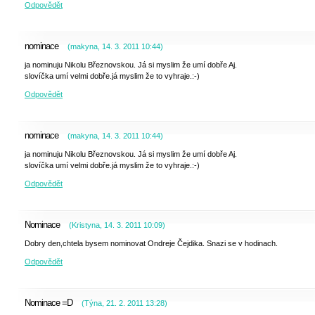
Odpovědět
nominace
(
makyna
,
14. 3. 2011
10:44
)
ja nominuju Nikolu Březnovskou. Já si myslim že umí dobře Aj.
slovíčka umí velmi dobře.já myslim že to vyhraje.:-)
Odpovědět
nominace
(
makyna
,
14. 3. 2011
10:44
)
ja nominuju Nikolu Březnovskou. Já si myslim že umí dobře Aj.
slovíčka umí velmi dobře.já myslim že to vyhraje.:-)
Odpovědět
Nominace
(
Kristyna
,
14. 3. 2011
10:09
)
Dobry den,chtela bysem nominovat Ondreje Čejdika. Snazi se v hodinach.
Odpovědět
Nominace =D
(
Týna
,
21. 2. 2011
13:28
)