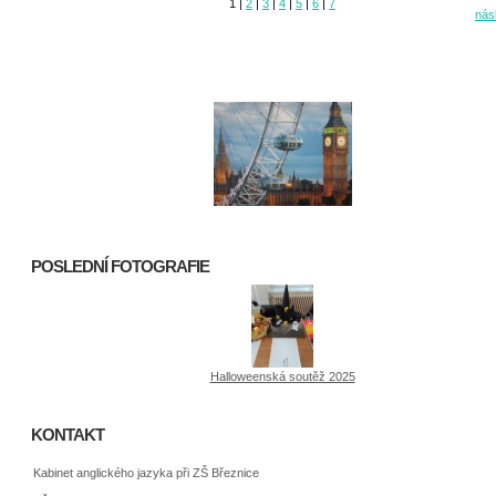
1
|
2
|
3
|
4
|
5
|
6
|
7
násl
POSLEDNÍ FOTOGRAFIE
Halloweenská soutěž 2025
KONTAKT
Kabinet anglického jazyka při ZŠ Březnice