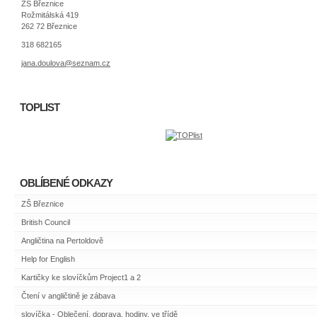
ZŠ Březnice
Rožmitálská 419
262 72 Březnice
318 682165
jana.doulova@seznam.cz
TOPLIST
OBLÍBENÉ ODKAZY
ZŠ Březnice
British Council
Angličtina na Pertoldově
Help for English
Kartičky ke slovíčkům Project1 a 2
Čtení v angličtině je zábava
slovíčka - Oblečení, doprava, hodiny, ve třídě