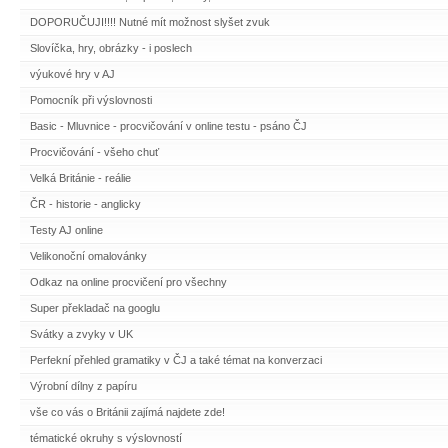
DOPORUČUJI!!!! Nutné mít možnost slyšet zvuk
Slovíčka, hry, obrázky - i poslech
výukové hry v AJ
Pomocník při výslovnosti
Basic - Mluvnice - procvičování v online testu - psáno ČJ
Procvičování - všeho chuť
Velká Británie - reálie
ČR - historie - anglicky
Testy AJ online
Velikonoční omalovánky
Odkaz na online procvičení pro všechny
Super překladač na googlu
Svátky a zvyky v UK
Perfekní přehled gramatiky v ČJ a také témat na konverzaci
Výrobní dílny z papíru
vše co vás o Británii zajímá najdete zde!
tématické okruhy s výslovností