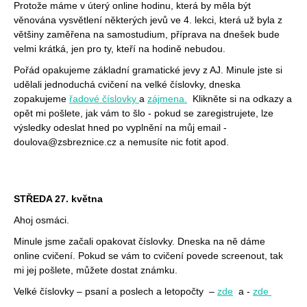
Protože máme v úterý online hodinu, která by měla být
věnována vysvětlení některých jevů ve 4. lekci, která už byla z
většiny zaměřena na samostudium, příprava na dnešek bude
velmi krátká, jen pro ty, kteří na hodině nebudou.
Pořád opakujeme základní gramatické jevy z AJ. Minule jste si
udělali jednoduchá cvičení na velké číslovky, dneska
zopakujeme
řadové číslovky
a
zájmena.
Klikněte si na odkazy a
opět mi pošlete, jak vám to šlo - pokud se zaregistrujete, lze
výsledky odeslat hned po vyplnění na můj email -
doulova@zsbreznice.cz a nemusíte nic fotit apod.
STŘEDA 27. května
Ahoj osmáci.
Minule jsme začali opakovat číslovky. Dneska na ně dáme
online cvičení. Pokud se vám to cvičení povede screenout, tak
mi jej pošlete, můžete dostat známku.
Velké číslovky – psaní a poslech a letopočty –
zde
a
-
zde