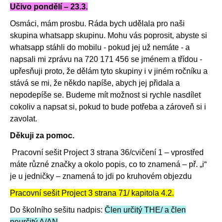
Učivo pondělí – 23.3.
Osmáci, mám prosbu. Ráda bych udělala pro naši
skupina whatsapp skupinu. Mohu vás poprosit, abyste si
whatsapp stáhli do mobilu - pokud jej už nemáte - a
napsali mi zprávu na 720 171 456 se jménem a třídou -
upřesňuji proto, že dělám tyto skupiny i v jiném ročníku a
stává se mi, že někdo napíše, abych jej přidala a
nepodepíše se. Budeme mít možnost si rychle nasdílet
cokoliv a napsat si, pokud to bude potřeba a zároveň si i
zavolat.
Děkuji za pomoc.
Pracovní sešit Project 3 strana 36/cvičení 1 – vprostřed
máte různé značky a okolo popis, co to znamená – př. „i“
je u jedničky – znamená to jdi po kruhovém objezdu
Pracovní sešit Project 3 strana 71/ kapitola 4.2.
Do školního sešitu nadpis:
Člen určitý THE/ a člen
neurčitý A/AN