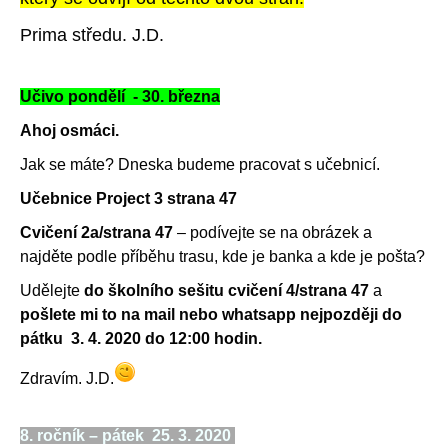
Prima středu. J.D.
Učivo pondělí - 30. března
Ahoj osmáci.
Jak se máte? Dneska budeme pracovat s učebnicí.
Učebnice Project 3 strana 47
Cvičení 2a/strana 47
– podívejte se na obrázek a
najděte podle příběhu trasu, kde je banka a kde je pošta?
Udělejte
do školního sešitu cvičení 4/strana 47
a
pošlete mi to na mail nebo whatsapp nejpozději d
o
pátku 3. 4. 2020 do 12:00 hodin.
Zdravím. J.D.
8. ročník – pátek 25. 3. 2020