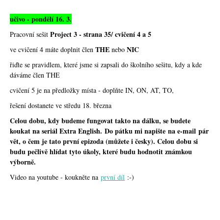
učivo - pondělí 16. 3.
Project 3 - strana 35/ cvičení 4 a 5
Pracovní sešit
THE
NIC
ve cvičení 4 máte doplnit člen
nebo
řiďte se pravidlem, které jsme si zapsali do školního sešitu, kdy a kde
dáváme člen THE
cvičení 5 je na předložky místa - doplňte IN, ON, AT, TO,
řešení dostanete ve středu 18. března
Celou dobu, kdy budeme fungovat takto na dálku, se budete
koukat na seriál Extra English. Do pátku mi napište na e-mail pár
vět, o čem je tato první epizoda (můžete i česky). Celou dobu si
budu pečlivě hlídat tyto úkoly, které budu hodnotit známkou
výborně.
Video na youtube - koukněte na
první díl
:-)