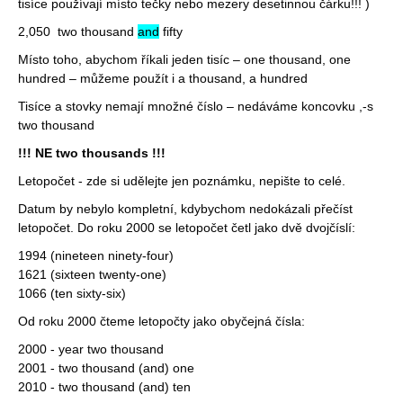
tisíce používají místo tečky nebo mezery desetinnou čárku!!! )
2,050 two thousand
and
fifty
Místo toho, abychom říkali jeden tisíc – one thousand, one
hundred – můžeme použít i a thousand, a hundred
Tisíce a stovky nemají množné číslo – nedáváme koncovku ,-s
two thousand
!!! NE two thousands !!!
Letopočet - zde si udělejte jen poznámku, nepište to celé.
Datum by nebylo kompletní, kdybychom nedokázali přečíst
letopočet. Do roku 2000 se letopočet četl jako dvě dvojčíslí:
1994 (nineteen ninety-four)
1621 (sixteen twenty-one)
1066 (ten sixty-six)
Od roku 2000 čteme letopočty jako obyčejná čísla:
2000 - year two thousand
2001 - two thousand (and) one
2010 - two thousand (and) ten