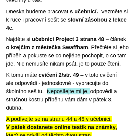
všechny u vás.
Dneska budeme pracovat
s učebnicí.
Vezměte si
k ruce i pracovní sešit se
slovní zásobou z lekce
4c.
Najděte si
učebnici Project 3 strana 48
– článek
o krejčím z městečka Swaffham
. Přečtěte si jeho
příběh a pokuste se co nejlépe pochopit, o co tam
jde. Nic nemusíte nikam psát, je to pouze čtení.
K tomu máte
cvičení 2/str. 49
– v toto cvičení
ale odpovědi - jednoslovné - vypracujte do
školního sešitu.
Neposílejte mi je,
odpovědi a
stručnou kostru příběhu vám dám v pátek
3.
dubna.
A podívejte se na stranu 44 a 45 v učebnici.
V pátek dostanete online testík na známky
,
který se odvíjí od těchto dvou stran.