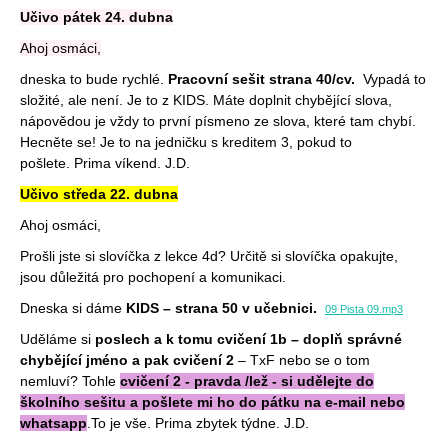
Učivo pátek 24. dubna
Ahoj osmáci,
dneska to bude rychlé.
Pracovní sešit strana 40/cv.
Vypadá to
složité, ale není. Je to z KIDS. Máte doplnit chybějící slova,
nápovědou je vždy to první písmeno ze slova, které tam chybí.
Hecněte se! Je to na jedničku s kreditem 3, pokud to
pošlete.
Prima víkend. J.D.
Učivo středa 22. dubna
Ahoj osmáci,
Prošli jste si slovíčka z lekce 4d? Určitě si slovíčka opakujte,
jsou důležitá pro pochopení a komunikaci.
Dneska si dáme
KIDS – strana 50 v učebnici.
09 Pista 09.mp3
Uděláme si
poslech a k tomu cvičení 1b – doplň správné
chybějící jméno a pak cvičení 2
– TxF nebo se o tom
nemluví?
Tohle
cvičení 2 - pravda /lež - si udělejte do
školního sešitu a pošlete mi ho do pátku na e-mail nebo
whatsapp
.
To je vše. Prima zbytek týdne. J.D.