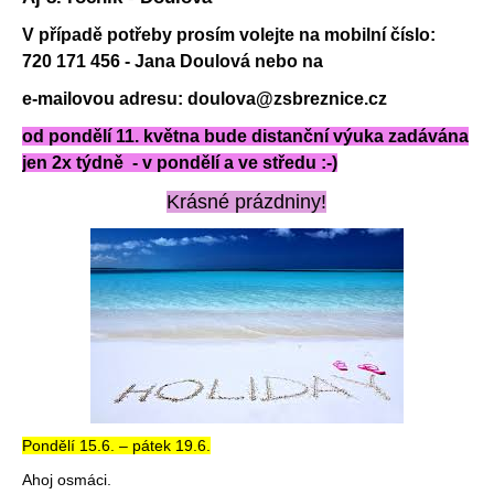
V případě potřeby prosím volejte na mobilní číslo:
720 171 456 - Jana Doulová nebo na
e-mailovou adresu: doulova@zsbreznice.cz
od pondělí 11. května bude distanční výuka zadávána
jen 2x týdně - v pondělí a ve středu :-)
Krásné prázdniny!
Pondělí 15.6. – pátek 19.6.
Ahoj osmáci.