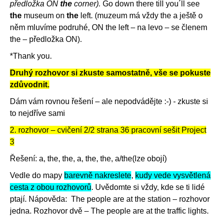
předložka ON
the
corner).
Go down there till you´ll see
the
museum on
the
left. (muzeum má vždy the a ještě o
něm mluvíme podruhé, ON the left – na levo – se členem
the – předložka ON).
*Thank you.
Druhý rozhovor si zkuste samostatně, vše se pokuste
zdůvodnit.
Dám vám rovnou řešení – ale nepodvádějte :-) - zkuste si
to nejdříve sami
2. rozhovor – cvičení 2/2 strana 36 pracovní sešit Project
3
Řešení: a, the, the, a, the, the, a/the(lze obojí)
Vedle do mapy
barevně nakreslete
,
kudy vede vysvětlená
cesta z obou rozhovorů
. Uvědomte si vždy, kde se ti lidé
ptají. Nápověda: The people are at the station – rozhovor
jedna. Rozhovor dvě – The people are at the traffic lights.