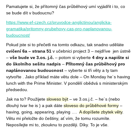
Pamatujete si, že přítomný čas průběhový umí vyjádřit i to, co
se bude dít v budoucnu?
https://www.ef-czech.cz/pruvodce-anglictinou/anglicka-
gramatika/pritomny-prubehovy-cas-pro-naplanovanou-
budoucnost/
Pokud jste si to přečetli na tomto odkazu, tak snadno uděláte
cvičení 6a – strana 51
v učebnici project 3 – nejdříve jen ústně
–
vše bude ve 3.os. j.č.
– potom si vyberte
4 dny a napište si
do školního sešitu nadpis
–
Přítomný čas průběhový pro
naplánovanou budoucnost
– vyberte si tři věty a ty tam
vytvořte . Jako příklad máte větu dole – On Monday he´s having
lunch with the Prime Minister. V pondělí obědvá s ministerským
předsedou.
Jak na to? Použijete
sloveso být
– ve 3.os.j.č. – he´s (nebo
dlouhý tvar he is ) a pak dáte
sloveso do průběhové formy
–
having, going, appearing, playing ….
A dopíšete zbytek věty
.
Větu mi přeložte do češtiny, ať vím, že tomu rozumíte.
Neposílejte mi to, zkouknu to později. Díky.
To je vše.