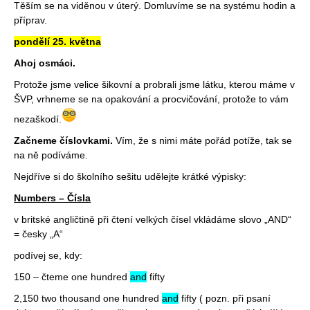
Těším se na viděnou v úterý. Domluvíme se na systému hodin a
příprav.
pondělí 25. května
Ahoj osmáci.
Protože jsme velice šikovní a probrali jsme látku, kterou máme v
ŠVP, vrhneme se na opakování a procvičování, protože to vám
nezaškodí.
Začneme číslovkami.
Vím, že s nimi máte pořád potíže, tak se
na ně podíváme.
Nejdříve si do školního sešitu udělejte krátké výpisky:
Numbers – Čísla
v britské angličtině při čtení velkých čísel vkládáme slovo „AND“
= česky „A“
podívej se, kdy:
150 – čteme one hundred
and
fifty
2,150 two thousand one hundred
and
fifty ( pozn. při psaní