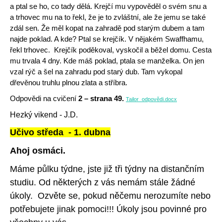
a ptal se ho, co tady dělá. Krejčí mu vypověděl o svém snu a
a trhovec mu na to řekl, že je to zvláštní, ale že jemu se také
zdál sen. Že měl kopat na zahradě pod starým dubem a tam
najde poklad. A kde? Ptal se krejčík. V nějakém Swaffhamu,
řekl trhovec. Krejčík poděkoval, vyskočil a běžel domu. Cesta
mu trvala 4 dny. Kde máš poklad, ptala se manželka. On jen
vzal rýč a šel na zahradu pod starý dub. Tam vykopal
dřevěnou truhlu plnou zlata a stříbra.
Odpovědi na cvičení
2 – strana 49.
Tailor_odpovědi.docx
Hezký vikend - J.D.
Učivo středa - 1. dubna
Ahoj osmáci.
Máme půlku týdne, jste již tři týdny na distančním
studiu. Od některých z vás nemám stále žádné
úkoly. Ozvěte se, pokud něčemu nerozumíte nebo
potřebujete jinak pomoci!!! Úkoly jsou povinné pro