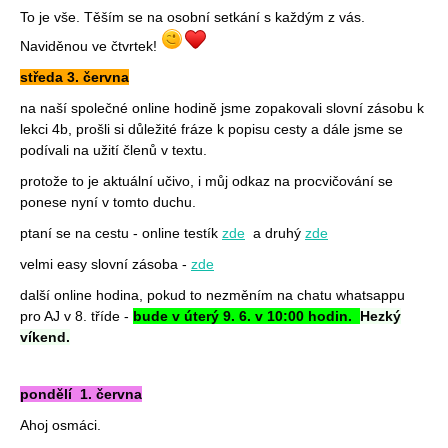
To je vše. Těším se na osobní setkání s každým z vás.
Naviděnou ve čtvrtek!
středa 3. června
na naší společné online hodině jsme zopakovali slovní zásobu k
lekci 4b, prošli si důležité fráze k popisu cesty a dále jsme se
podívali na užití členů v textu.
protože to je aktuální učivo, i můj odkaz na procvičování se
ponese nyní v tomto duchu.
ptaní se na cestu - online testík
zde
a druhý
zde
velmi easy slovní zásoba -
zde
další online hodina, pokud to nezměním na chatu whatsappu
pro AJ v 8. tříde -
bude v úterý 9. 6. v 10:00 hodin.
Hezký
víkend.
pondělí 1. června
Ahoj osmáci.