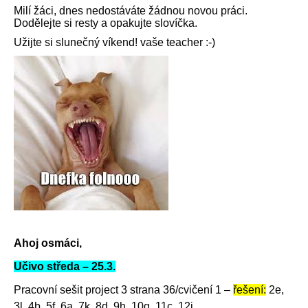
Milí žáci, dnes nedostáváte žádnou novou práci.
Dodělejte si resty a opakujte slovíčka.
Užijte si slunečný víkend! vaše teacher :-)
Ahoj osmáci,
Učivo středa – 25.3.
Pracovní sešit project 3 strana 36/cvičení 1 –
řešení:
2e,
3l, 4b, 5f, 6a, 7k, 8d, 9h, 10g, 11c, 12j