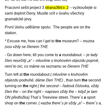
Pracovní sešit project 3
strana36/cv. 2
– vyzkoušejte si
sami doplnit členy. Musíte vzít v úvahu všechny
gramatické jevy.
První úlohu uděláme spolu: The people are on the
station.
* Excuse me, how can I get to
the
museum? –
muzea
jsou vždy se členem THE
- Go down here, till you come to
a
roundabout. –
je tady
člen neurčitý „a“ – mluvíme o kruhovém objezdu poprvé,
není to nic, co máme na seznamu se členem THE
Turn left at
the
roundabout
( mluvíme o kruhovém
objezdu podruhé, dáme člen THE)
, than turn
the
second
turning on
the
right
( the second – řadová číslovka, vždy
člen the – on the right – napravo vždy the – když je tam
ON předložka).
That´s Treeview street. There´s
a
sport
shop on
the
corner.
( vazba there´s je vždy „a“ – there´s a,