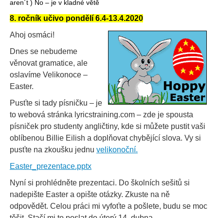
aren´t ) No – je v kladné větě
8. ročník učivo pondělí 6.4-13.4.2020
Ahoj osmáci!
Dnes se nebudeme
věnovat gramatice, ale
oslavíme Velikonoce –
Easter.
Pusťte si tady písničku – je
to webová stránka lyricstraining.com – zde je spousta
písniček pro studenty angličtiny, kde si můžete pustit vaši
oblíbenou Billie Eilish a doplňovat chybějící slova. Vy si
pusťte na zkoušku jednu
velikonoční.
Easter_prezentace.pptx
Nyní si prohlédněte prezentaci. Do školních sešitů si
nadepište Easter a opište otázky. Zkuste na ně
odpovědět. Celou práci mi vyfoťte a pošlete, budu se moc
těšit. Stačí mi to poslat do úterý 14. dubna.