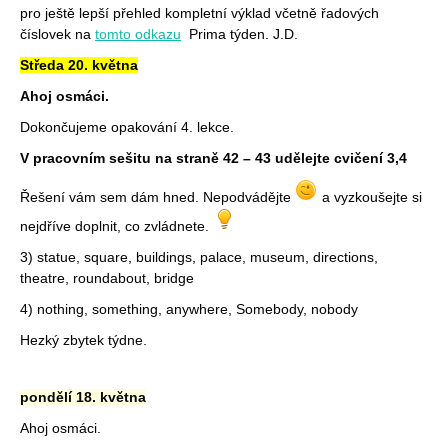
pro ještě lepší přehled kompletní výklad včetně řadových
číslovek na
tomto odkazu
Prima týden. J.D.
Středa 20. května
Ahoj osmáci.
Dokončujeme opakování 4. lekce.
V pracovním sešitu na straně 42 – 43 udělejte cvičení 3,4
Řešení vám sem dám hned. Nepodvádějte
a vyzkoušejte si
nejdříve doplnit, co zvládnete.
3) statue, square, buildings, palace, museum, directions,
theatre, roundabout, bridge
4) nothing, something, anywhere, Somebody, nobody
Hezký zbytek týdne.
pondělí 18. května
Ahoj osmáci.