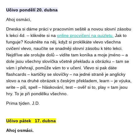
Učivo pondělí 20. dubna
Ahoj osmáci,
Dneska si dáme práci v pracovním sešitě a novou slovní zásobu
k lekci 4d. – klikněte si na
online procvičení na quizletu.
Jak to
funguje? Koukněte na něj, když si proklikáte vlevo všechna
cvičení vlevo, naučíte se snadněji slovní zásobu k této lekci.
Nejdříve ale srolujte dolů – vidíte tam koníka a moje jméno – a
dole jsou všechny slovíčka včetně překladu a obrázku – tam se
vám i přehrají, pomůže vám to v učení. Vlevo si pak dáte
flashcards – kartičky se slovíčky – na jedné straně je anglicky
slovo a na druhé obrázek s českým překladem, learn – je výuka,
write – piš, spell – hláskování, test – ověř si to, play = tam jsou
hry. To je při pondělku všechno.
Prima týden. J.D.
Učivo pátek 17. dubna
Ahoj osmáci.