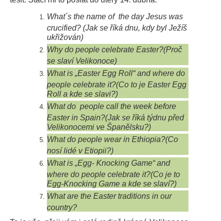
What´s the name of the day Jesus was
crucified? (Jak se říká dnu, kdy byl Ježíš
ukřižován)
Why do people celebrate Easter?(Proč
se slaví Velikonoce)
What is „Easter Egg Roll“ and where do
people celebrate it?(Co to je Easter Egg
Roll a kde se slavi?)
What do people call the week before
Easter in Spain?(Jak se říká týdnu před
Velikonocemi ve Španělsku?)
What do people wear in Ethiopia?(Co
nosí lidé v Etiopii?)
What is „Egg- Knocking Game“ and
where do people celebrate it?(Co je to
Egg-Knocking Game a kde se slaví?)
What are the Easter traditions in our
country?