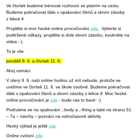
Ve čtvrtek budeme trénovat rozhovor se ptaním na cestu.
Budeme pokračovat dále v opakování členů a slovní zásoby
z lekce 4.
Projděte si moc hezké online procvičování
zde.
Vyberte si
podtržené odkazy, projděte si dole slovní zásobu, koukněte na
videa :-).
To je vše.
pondělí 8. 6. a čtvrtek 11. 6.
Ahoj osmáci.
V úterý 9. 6. naši online hodinu už mít nebude, protože se
uvidíme ve čtvrtek 11. 6. ve škole osobně. Budeme pokračovat
dále v opakování členů a slovní zásoby z lekce 4. Moc hezké
online procvičování je
zde
- bude vás to bavit :-)
Podíváme se na opakování ,-body a ,-thing a také na stranu 51
– 7a – návrhy – pozvání na volnočasové aktivity.
Hezký výklad je ještě
zde
Online cvičení
zde