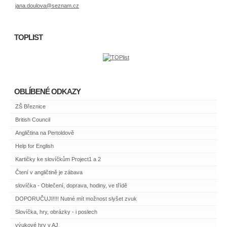
jana.doulova@seznam.cz
TOPLIST
OBLÍBENÉ ODKAZY
ZŠ Březnice
British Council
Angličtina na Pertoldově
Help for English
Kartičky ke slovíčkům Project1 a 2
Čtení v angličtině je zábava
slovíčka - Oblečení, doprava, hodiny, ve třídě
DOPORUČUJI!!!! Nutné mít možnost slyšet zvuk
Slovíčka, hry, obrázky - i poslech
výukové hry v AJ