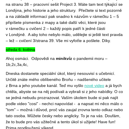
na stranu 38 – pracovní sešit Project 3. Máte tam text týkající se
Londýna, jeho historie a jeho struktury. Přečtete si text pozorně
a na základě informací pak snadno k názvům v rámečku 1 – 5
připíšete písmenka z mapy a také další věci, které jsou
v rámečku u cvičení 2 – každý popis patří k jedné části
v Londýně. A aby toho nebylo málo, udělejte si ještě text pravda
– lež – cvičení 3/strana 39. Vše mi vyfoťte a pošlete. Díky.
středa 6. května
Ahoj osmáci. O
dpovědi na
minikvíz
o pandemii moru –
1b,2c,3a,4c,
Dneska dostanete speciální úkol, který nesouvisí s učebnicí.
Určitě znáte mého oblíbeného Broňu – nadšeného učitele
z Brna a jeho youtube kanál. Teď mu vyšlo
nové video
a já bych
chtěla, abyste se na něj podívali a vybrali si z jeho nabídky. O co
se jedná nebudu prozrazovat. Vaším úkolem bude si pak najít
podle video "cosi" - nechci napovídat - a napsat mi něco málo o
"tom" – možná i důvod, proč vás zaujal zrovna tento odkaz nebo
tato osoba. Můžete česky nebo anglicky. To je na vás. Doufám,
že to bude pro vás užitečné a tento úkol si užijete! Have fun!
Prima prodloužený víkend.