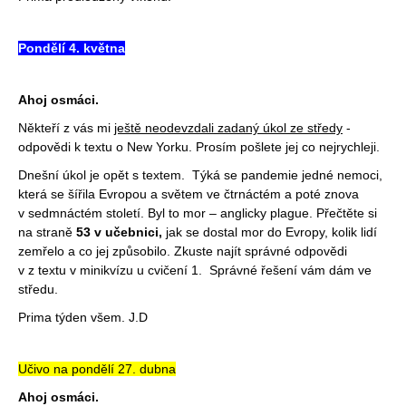
Pondělí 4. května
Ahoj osmáci.
Někteří z vás mi
ještě neodevzdali zadaný úkol ze středy
-
odpovědi k textu o New Yorku. Prosím pošlete jej co nejrychleji.
Dnešní úkol je opět s textem. Týká se pandemie jedné nemoci,
která se šířila Evropou a světem ve čtrnáctém a poté znova
v sedmnáctém století. Byl to mor – anglicky plague. Přečtěte si
na straně
53 v učebnici,
jak se dostal mor do Evropy, kolik lidí
zemřelo a co jej způsobilo. Zkuste najít správné odpovědi
v z textu v minikvízu u cvičení 1. Správné řešení vám dám ve
středu.
Prima týden všem. J.D
Učivo na pondělí 27. dubna
Ahoj osmáci.