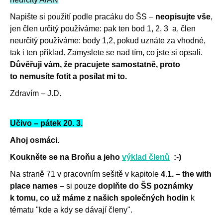
Napište si použití podle pracáku do ŠS –
neopisujte vše
,
jen člen určitý používáme: pak ten bod 1, 2, 3 a, člen
neurčitý používáme: body 1,2, pokud uznáte za vhodné,
tak i ten příklad.
Zamyslete se nad tím, co jste si opsali.
Důvěřuji vám, že pracujete samostatně, proto
to nemusíte fotit a posílat mi to.
Zdravím – J.D.
Učivo – pátek 20. 3.
Ahoj osmáci.
Koukněte se na Broňu a jeho
výklad členů
:-)
Na straně 71 v pracovním sešitě v kapitole
4.1. – the with
place names
– si pouze
doplňte
do ŠS poznámky
k tomu, co už máme z našich společných hodin
k
tématu "kde a kdy se dávají členy".