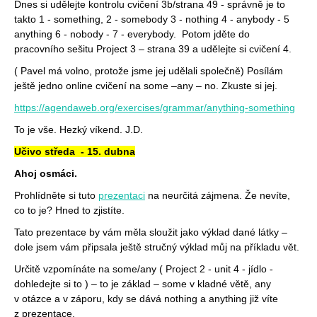
Dnes si udělejte kontrolu cvičení 3b/strana 49 - správně je to
takto 1 - something, 2 - somebody 3 - nothing 4 - anybody - 5
anything 6 - nobody - 7 - everybody. Potom jděte do
pracovního sešitu Project 3 – strana 39 a udělejte si cvičení 4.
( Pavel má volno, protože jsme jej udělali společně)
Posílám
ještě jedno online cvičení na some –any – no. Zkuste si jej.
https://agendaweb.org/exercises/grammar/anything-something
To je vše. Hezký víkend. J.D.
Učivo středa - 15. dubna
Ahoj osmáci.
Prohlídněte si tuto
prezentaci
na neurčitá zájmena. Že nevíte,
co to je? Hned to zjistíte.
Tato prezentace by vám měla sloužit jako výklad dané látky –
dole jsem vám připsala ještě stručný výklad můj na příkladu vět.
Určitě vzpomínáte na some/any ( Project 2 - unit 4 - jídlo -
dohledejte si to ) – to je základ – some v kladné větě, any
v otázce a v záporu, kdy se dává nothing a anything již víte
z prezentace.