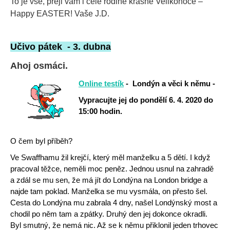
To je vše, přeji vám i celé rodině krásné Velikonoce –
Happy EASTER! Vaše J.D.
Učivo pátek - 3. dubna
Ahoj osmáci.
Online testík
- Londýn a věci k němu -
Vypracujte jej do pondělí 6. 4. 2020 do
15:00 hodin.
O čem byl příběh?
Ve Swaffhamu žil krejčí, který měl manželku a 5 dětí. I když
pracoval těžce, neměli moc peněz. Jednou usnul na zahradě
a zdál se mu sen, že má jít do Londýna na London bridge a
najde tam poklad. Manželka se mu vysmála, on přesto šel.
Cesta do Londýna mu zabrala 4 dny, našel Londýnský most a
chodil po něm tam a zpátky. Druhý den jej dokonce okradli.
Byl smutný, že nemá nic. Až se k němu přiklonil jeden trhovec