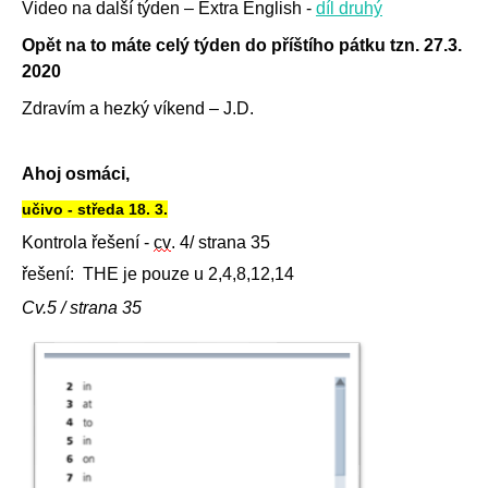
Video na další týden – Extra English -
díl druhý
Opět na to máte celý týden do příštího pátku tzn. 27.3.
2020
Zdravím a hezký víkend – J.D.
Ahoj osmáci,
učivo - středa 18. 3.
Kontrola řešení -
cv
. 4/ strana 35
řešení: THE je pouze u 2,4,8,12,14
Cv.5 / strana 35