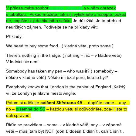
V příloze máte soubor
a v něm obrázek
somebody_přehled.pdf
s tabulkou. Pokud můžete, tak si ji vytiskněte a nalepte, pokud
ne, napište si ji do školního sešitu.
Je důležitá. Je to přehled
neurčitých zájmen. Podívejte se na příklady vět:
Příklady:
We need to buy some food. ( kladná věta, proto some )
There‘s nothing in the fridge. ( nothing – nic – v kladné větě)
V lednici nic není.
Somebody has taken my pen – who was it? ( somebody –
někdo v kladné větě) Někdo mi bzal pero, kdo to byl?
Everybody knows that London is the capital of England. Každý
ví, že Londýn je hlavní město Anglie.
Potom si udělejte
cvičení 3b/strana 49
– doplňte some – any –
no –
písemně do ŠS
– každou větu si odůvodněte, zda-li jste to
dali správně.
Řiďte se pravidlem – some - v kladné větě, any – v záporné
větě – musí tam být NOT (don´t, doesn´t, didn´t , can´t, isn´t ,