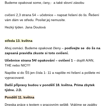
Budeme opakovat some,-/any,- a také slovní zásobu
cvičení 2,3 strana 54 – učebnice – napsat řešení do šs. Řešení
vám dám ve středu. Posílat jej nemusíte.
Hezký týden. Jana Doulová
středa 13. května
Ahoj osmáci. Budeme opakovat členy –
podívejte se do šs na
zapsaná pravidla zkuste si toto cvičení.
Učebnice strana 54/ opakování – cvičení 1
– doplň A/AN,
THE nebo NIC!!!!
Napište si do ŠS jen čísla 1- 11 a napište mi řešení a pošlete mi
vypracované.
Další přípravy budou v pondělí 18. května. Prima zbytek
týdne. J.D.
Pondělí 11. května
Dneska práce s textem v pracovním sešitě. Vrátíme se zpátky