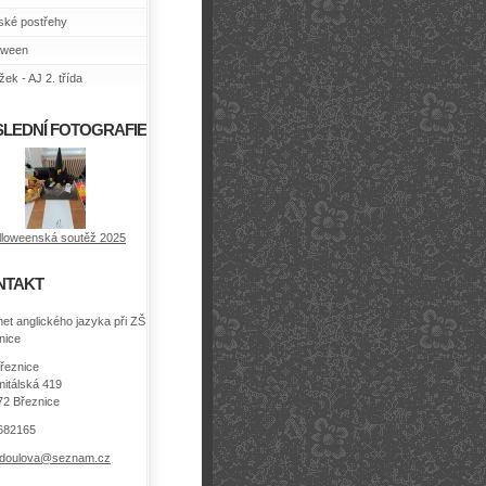
ské postřehy
oween
ek - AJ 2. třída
LEDNÍ FOTOGRAFIE
lloweenská soutěž 2025
NTAKT
net anglického jazyka při ZŠ
nice
řeznice
itálská 419
72 Březnice
682165
.doulova@seznam.cz