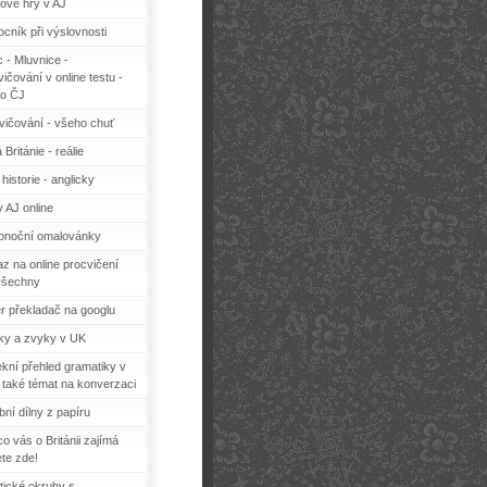
ové hry v AJ
cník při výslovnosti
c - Mluvnice -
ičování v online testu -
o ČJ
vičování - všeho chuť
 Británie - reálie
historie - anglicky
y AJ online
konoční omalovánky
z na online procvičení
všechny
r překladač na googlu
ky a zvyky v UK
ekní přehled gramatiky v
 také témat na konverzaci
bní dílny z papíru
o vás o Británii zajímá
ete zde!
tické okruhy s