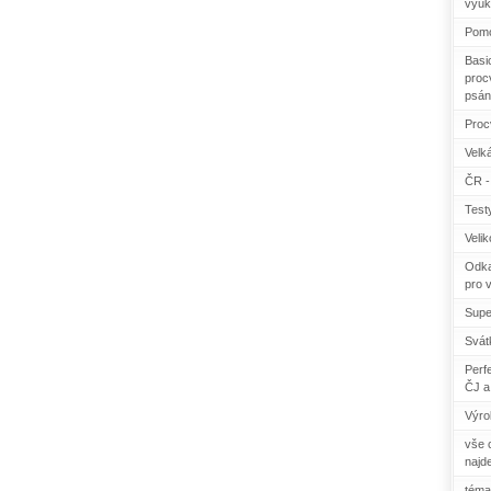
výuk
Pomo
Basi
procv
psán
Proc
Velká
ČR - 
Test
Veli
Odka
pro 
Supe
Svát
Perf
ČJ a
Výro
vše c
najd
téma