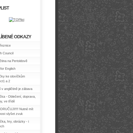
LIST
LÍBENÉ ODKAZY
řeznice
sh Council
ičtina na Pertoldově
for English
ičky ke slovíčkům
ect1 a 2
 v angličtině je zábava
íčka - Oblečení, doprava,
y, ve třídě
RUČUJI!!!! Nutné mít
ost slyšet zvuk
čka, hry, obrázky - i
ech