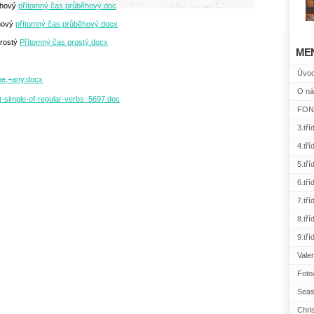
běhový
přítomný čas průběhový.doc
ěhový
přítomný čas průběhový.docx
prostý
Přítomný čas prostý.docx
ME
Úvo
me,+any.docx
O ná
t-simple-of-regular-verbs_5697.doc
FONE
3.tří
4.tří
5.tří
6.tří
7.tří
8.tří
9.tří
Vale
Foto
Seas
Chri