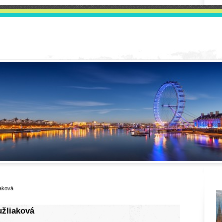
iaková
užliaková