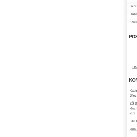
Skot
Hall
Krouž
POS
Ha
KO
Kabi
Břez
ZŠ B
Rožm
262 
318 
jana