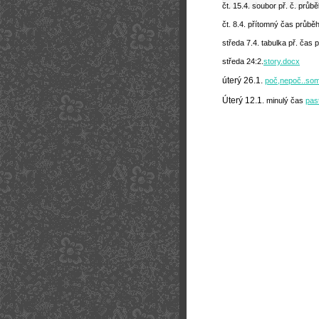
čt. 15.4. soubor př. č. prů
čt. 8.4. přítomný čas průb
středa 7.4. tabulka př. čas 
středa 24:2.
story.docx
úterý 26.1.
poč,nepoč..so
Úterý 12.1
. minulý čas
pas