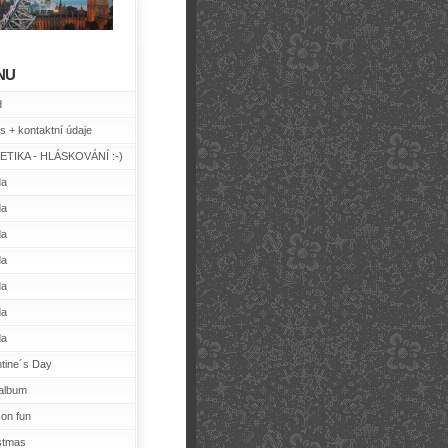
NU
d
s + kontaktní údaje
TIKA - HLÁSKOVÁNÍ :-)
da
da
da
da
da
da
da
ntine´s Day
album
on fun
stmas