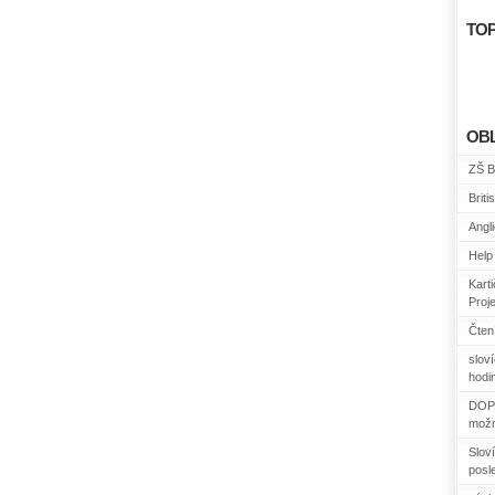
TOP
OB
ZŠ B
Briti
Angl
Help 
Kart
Proj
Čtení
slov
hodin
DOPO
možn
Sloví
posl