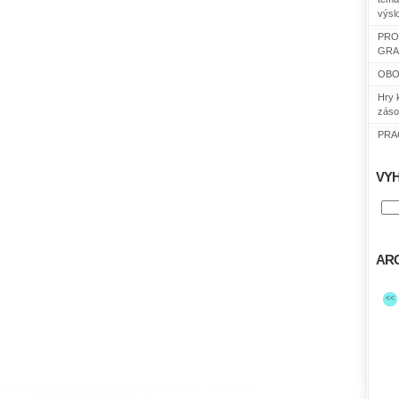
výsl
PRO
GRA
OBO
Hry 
záso
PRAC
VY
ARC
<<