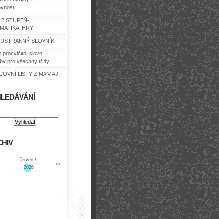
ovností
 2.STUPEŇ-
MATIKA, HRY
USTRANNÝ SLOVNÍK
k procvičení slovní
by pro všechny třídy
OVNÍ LISTY Z MA V AJ
HLEDÁVÁNÍ
HIV
červen /
>>
2026