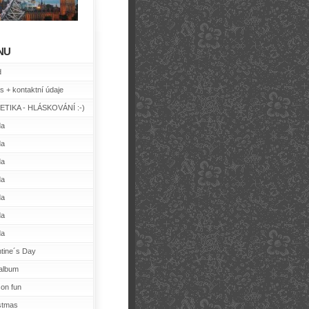
NU
d
s + kontaktní údaje
TIKA - HLÁSKOVÁNÍ :-)
da
da
da
da
da
da
da
ntine´s Day
album
on fun
stmas