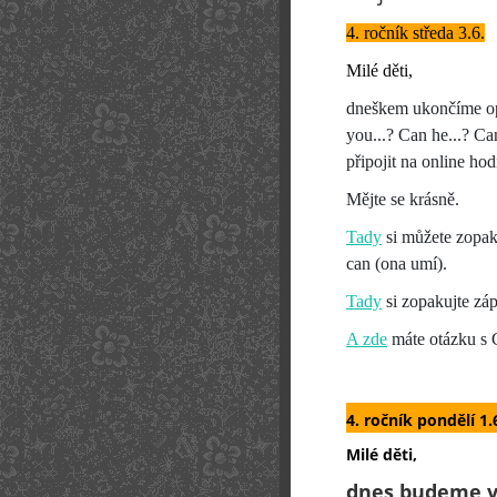
4. ročník středa 3.6.
Milé děti,
dneškem ukončíme op
you...? Can he...? Ca
připojit na online ho
Mějte se krásně.
Tady
si můžete zopak
can (ona umí).
Tady
si zopakujte záp
A zde
máte otázku s Ca
4. ročník pondělí 1.
Milé děti,
dnes budeme ve