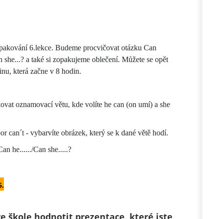
akování 6.lekce. Budeme procvičovat otázku Can
n she...? a také si zopakujeme oblečení. Můžete se opět
dinu, která začne v 8 hodin.
ovat oznamovací větu, kde volíte he can (on umí) a she
or can´t - vybarvíte obrázek, který se k dané větě hodí.
n he....../Can she.....?
6.
 škole hodnotit prezentace, které jste