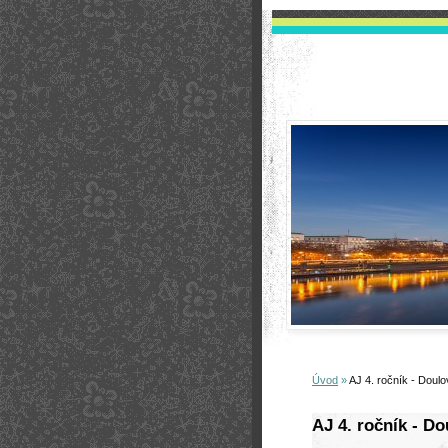
Úvod
»
AJ 4. ročník - Doul
AJ 4. ročník - Do