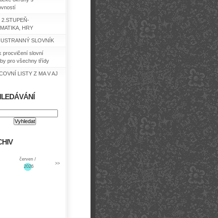
ovností
 2.STUPEŇ-
MATIKA, HRY
USTRANNÝ SLOVNÍK
k procvičení slovní
by pro všechny třídy
OVNÍ LISTY Z MA V AJ
HLEDÁVÁNÍ
HIV
červen /
>>
2026