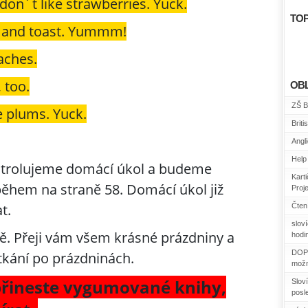
don´t like strawberries. Yuck.
TOP
s and toast. Yummm!
aches.
, too.
OB
ZŠ B
e plums. Yuck.
Briti
Angl
Help 
ntrolujeme domácí úkol a budeme
Kart
během na straně 58. Domácí úkol již
Proj
t.
Čtení
slov
ě. Přeji vám všem krásné prázdniny a
hodin
DOPO
tkání po prázdninách.
možn
 přineste vygumované knihy,
Sloví
posl