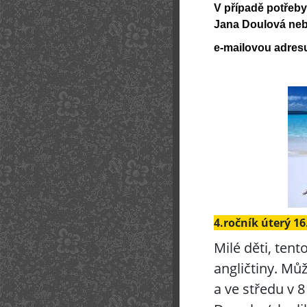
V případě potřeby 
Jana Doulová ne
e-mailovou adres
4.ročník úterý 16.
Milé děti, ten
angličtiny. Můž
a ve středu v 