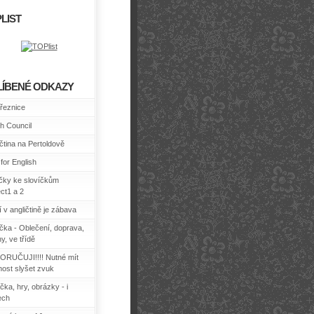
LIST
LÍBENÉ ODKAZY
řeznice
sh Council
ičtina na Pertoldově
for English
ičky ke slovíčkům
ect1 a 2
 v angličtině je zábava
íčka - Oblečení, doprava,
y, ve třídě
RUČUJI!!!! Nutné mít
ost slyšet zvuk
čka, hry, obrázky - i
ech