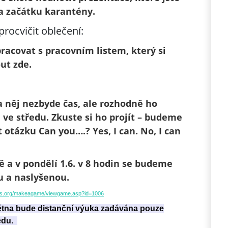
a začátku karantény.
rocvičit oblečení:
acovat s pracovním listem, který si
ut zde.
a něj nezbyde čas, ale rozhodně ho
 ve středu. Zkuste si ho projít – budeme
 otázku Can you….? Yes, I can. No, I can
ě a v pondělí 1.6. v 8 hodin se budeme
u a naslyšenou.
ses.org/makeagame/viewgame.asp?id=1006
větna bude distanční výuka zadávána pouze
ředu.