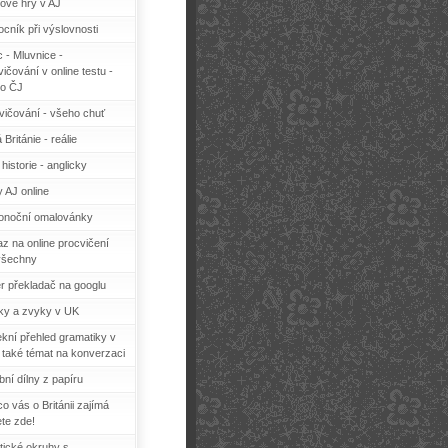
ové hry v AJ
cník při výslovnosti
c - Mluvnice -
ičování v online testu -
o ČJ
vičování - všeho chuť
 Británie - reálie
historie - anglicky
y AJ online
konoční omalovánky
z na online procvičení
všechny
r překladač na googlu
ky a zvyky v UK
ekní přehled gramatiky v
 také témat na konverzaci
bní dílny z papíru
o vás o Británii zajímá
ete zde!
tické okruhy s