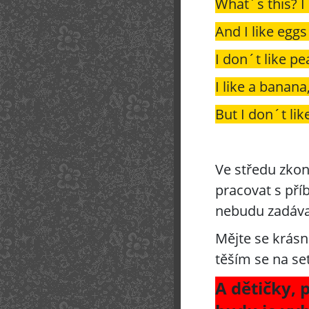
What´s this? I 
And I like egg
I don´t like pe
I like a banana
But I don´t lik
Ve středu zko
pracovat s pří
nebudu zadáva
Mějte se krásn
těším se na se
A dětičky,