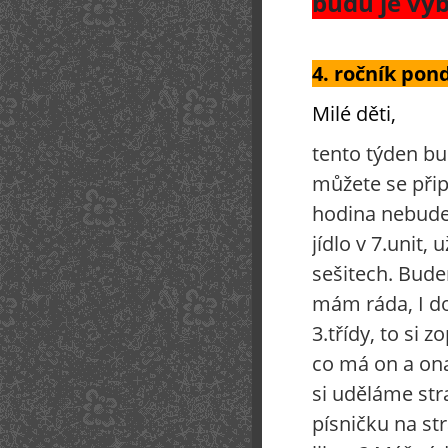
budu je vyb
4. ročník pond
Milé děti,
tento týden bud
můžete se přip
hodina nebude
jídlo v 7.unit
sešitech. Budem
mám ráda, I d
3.třídy, to si
co má on a ona
si uděláme str
písničku na st