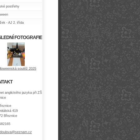
ské postřehy
oween
ek - AJ 2. třída
LEDNÍ FOTOGRAFIE
lloweenská soutěž 2025
NTAKT
net anglického jazyka při ZŠ
nice
řeznice
itálská 419
72 Březnice
682165
.doulova@seznam.cz