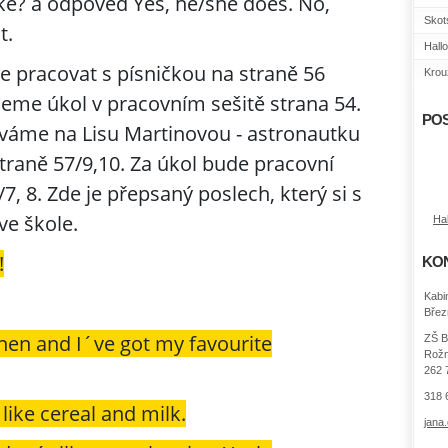
ke? a odpověď Yes, he/she does. No,
Skot
t.
Hall
 pracovat s písničkou na straně 56
Krouž
jeme úkol v pracovním sešitě strana 54.
POS
váme na Lisu Martinovou - astronautku
straně 57/9,10. Za úkol bude pracovní
/7, 8. Zde je přepsaný poslech, který si s
ve škole.
Ha
!
KO
Kabi
Břez
chen and I´ve got my favourite
ZŠ B
Rožm
262 
318 
 like cereal and milk.
jana