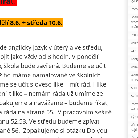
íra
t.
výuk
Pomo
Basi
ělí 8.6. + středa 10.6.
procv
psán
Proc
Velká
e anglický jazyk v úterý a ve středu,
ČR - 
ojit jako vždy od 8 hodin. V pondělí
Test
, škola bude zavřená. Budeme se učit
Veli
, už ho máme namalované ve školních
Odka
pro 
e se učit sloveso like – mít rád. I like –
Supe
on´t like – nemám ráda už umíme ze
Svát
 zopakujeme a navážeme – budeme říkat,
Perf
ČJ a
 ráda na straně 55. V pracovním sešitě
Výro
anu 52,53. Ve středu budeme zpívat
vše c
raně 56. Zopakujeme si otázku Do you
najd
téma