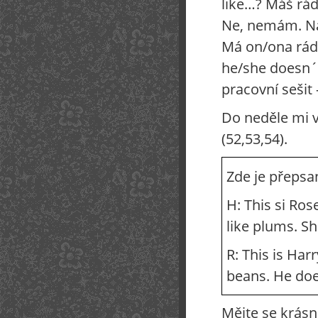
like…? Máš rád
Ne, nemám. Na
Má on/ona rád
he/she doesn´
pracovní sešit 
Do neděle mi v
(52,53,54).
Zde je přepsan
H: This si Ros
like plums. Sh
R: This is Har
beans. He doe
Mějte se krásn