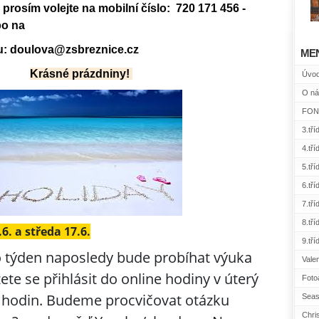
prosím volejte na mobilní číslo: 720 171 456 -
bo na
u: doulova@zsbreznice.cz
ME
Krásné prázdniny!
Úvo
O ná
FONE
3.tří
4.tří
5.tří
6.tří
7.tří
8.tří
6. a středa 17.6.
9.tří
to týden naposledy bude probíhat výuka
Vale
ete se přihlásit do online hodiny v úterý
Foto
8 hodin. Budeme procvičovat otázku
Seas
Chri