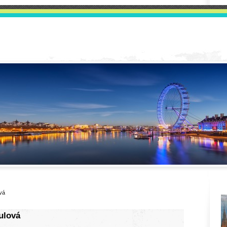
ová
ulová