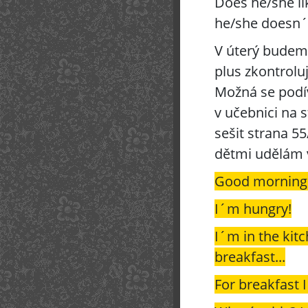
Does he/she li
he/she doesn´
V úterý budeme
plus zkontrolu
Možná se podí
v učebnici na 
sešit strana 55
dětmi udělám 
Good morning
I´m hungry!
I´m in the kit
breakfast...
For breakfast I