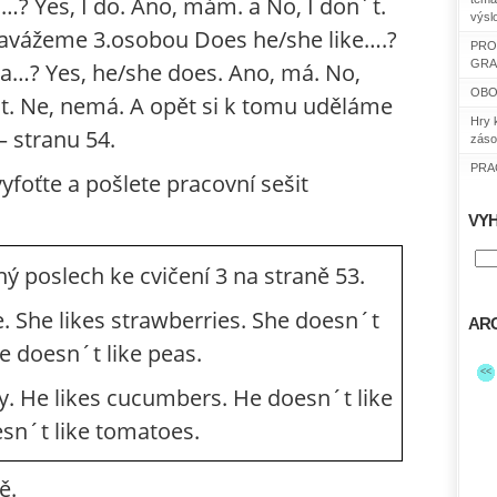
…? Yes, I do. Ano, mám. a No, I don´t.
výsl
vážeme 3.osobou Does he/she like….?
PRO
GRA
a…? Yes, he/she does. Ano, má. No,
OBO
t. Ne, nemá. A opět si k tomu uděláme
Hry 
– stranu 54.
záso
PRAC
yfoťte a pošlete pracovní sešit
VY
ý poslech ke cvičení 3 na straně 53.
e. She likes strawberries. She doesn´t
ARC
e doesn´t like peas.
<<
ry. He likes cucumbers. He doesn´t like
sn´t like tomatoes.
ě.