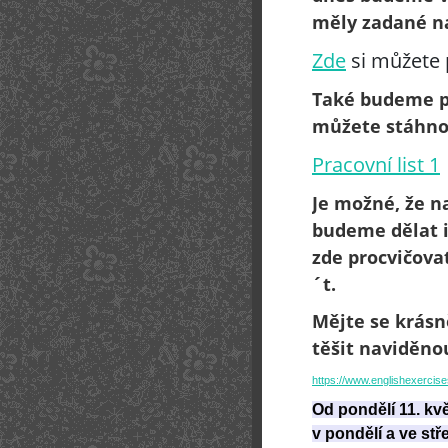
měly zadané n
Zde
si můžete p
Také budeme pr
můžete stáhno
Pracovní list 1
Je možné, že n
budeme dělat i
zde procvičovat
´t.
Mějte se krásn
těšit naviděno
https://www.englishexerci
Od pondělí 11. k
v pondělí a ve st