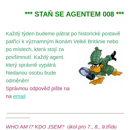
*** STAŇ SE AGENTEM 008 ***
Každý týden budeme pátrat po historické postavě
patřící k významným ikonám Velké Británie nebo
po místech, k
terá stojí za
povšimnutí. Každý agent,
který správně vypátrá
hledanou osobu bude
odměněn!
Správnou odpověď pište na
na
email
-----------------------------------------------------------------------------------------------------
---------------------
WHO AM I? KDO JSEM? úkol pro 7., 8., 9.třídu