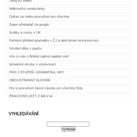
Testy AJ online
Velikonoční omalovánky
Odkaz na online procvičení pro všechny
Super překladač na googlu
Svátky a zvyky v UK
Perfekní přehled gramatiky v ČJ a také témat na konverzaci
Výrobní dílny z papíru
vše co vás o Británii zajímá najdete zde!
tématické okruhy s výslovností
PRO 2.STUPEŇ- GRAMATIKA, HRY
OBOUSTRANNÝ SLOVNÍK
Hry k procvičení slovní zásoby pro všechny třídy
PRACOVNÍ LISTY Z MA V AJ
VYHLEDÁVÁNÍ