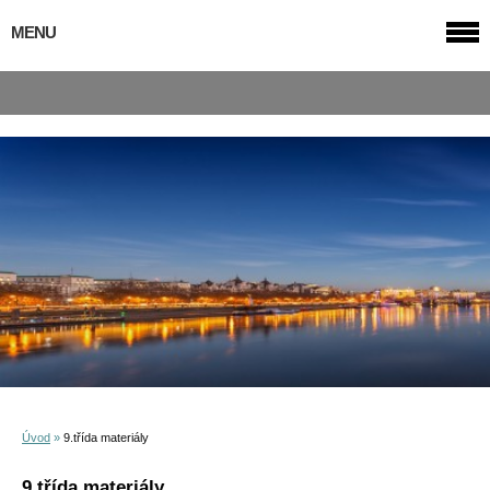
MENU
Úvod
»
9.třída materiály
9.třída materiály