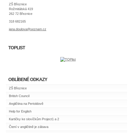
ZŠ Březnice
Rožmitálská 419
262 72 Březnice
318 682165
jana.doulova@seznam.cz
TOPLIST
OBLÍBENÉ ODKAZY
ZŠ Březnice
British Council
Angličtina na Pertoldově
Help for English
Kartičky ke slovíčkům Project1 a 2
Čtení v angličtině je zábava