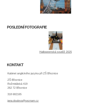
POSLEDNÍ FOTOGRAFIE
Halloweenská soutěž 2025
KONTAKT
Kabinet anglického jazyka při ZŠ Březnice
ZŠ Březnice
Rožmitálská 419
262 72 Březnice
318 682165
jana.doulova@seznam.cz