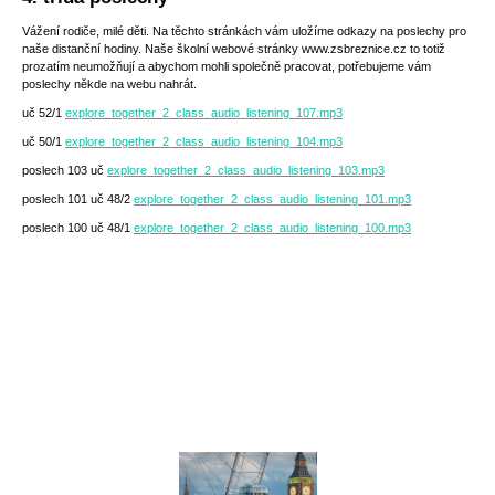
Vážení rodiče, milé děti. Na těchto stránkách vám uložíme odkazy na poslechy pro
naše distanční hodiny. Naše školní webové stránky www.zsbreznice.cz to totiž
prozatím neumožňují a abychom mohli společně pracovat, potřebujeme vám
poslechy někde na webu nahrát.
uč 52/1
explore_together_2_class_audio_listening_107.mp3
uč 50/1
explore_together_2_class_audio_listening_104.mp3
poslech 103 uč
explore_together_2_class_audio_listening_103.mp3
poslech 101 uč 48/2
explore_together_2_class_audio_listening_101.mp3
poslech 100 uč 48/1
explore_together_2_class_audio_listening_100.mp3