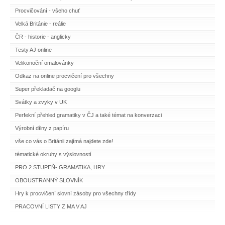
Procvičování - všeho chuť
Velká Británie - reálie
ČR - historie - anglicky
Testy AJ online
Velikonoční omalovánky
Odkaz na online procvičení pro všechny
Super překladač na googlu
Svátky a zvyky v UK
Perfekní přehled gramatiky v ČJ a také témat na konverzaci
Výrobní dílny z papíru
vše co vás o Británii zajímá najdete zde!
tématické okruhy s výslovností
PRO 2.STUPEŇ- GRAMATIKA, HRY
OBOUSTRANNÝ SLOVNÍK
Hry k procvičení slovní zásoby pro všechny třídy
PRACOVNÍ LISTY Z MA V AJ