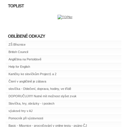
TOPLIST
OBLÍBENÉ ODKAZY
ZŠ Březnice
British Council
Angličtina na Pertoldově
Help for English
Kartičky ke slovíčkům Project1 a 2
Čtení v angličtině je zábava
slovíčka - Oblečení, doprava, hodiny, ve třídě
DOPORUČUJI!!!! Nutné mít možnost slyšet zvuk
Slovíčka, hry, obrázky - i poslech
výukové hry v AJ
Pomocník při výslovnosti
Basic - Mluvnice - procvičování v online testu - psáno ČJ